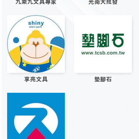
九乘九文具專家
光南大批發
享亮文具
墊腳石